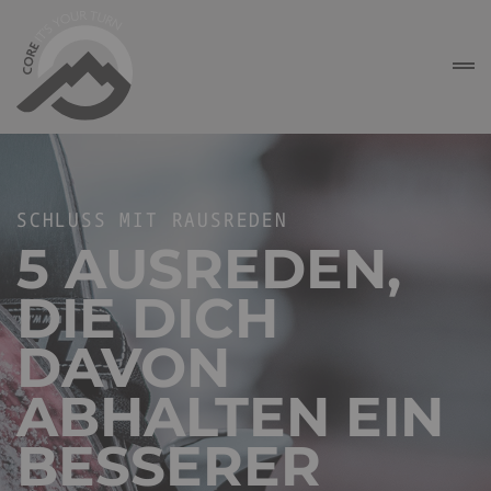
SCHLUSS MIT RAUSREDEN
5 AUSREDEN,
DIE DICH
DAVON
ABHALTEN EIN
BESSERER