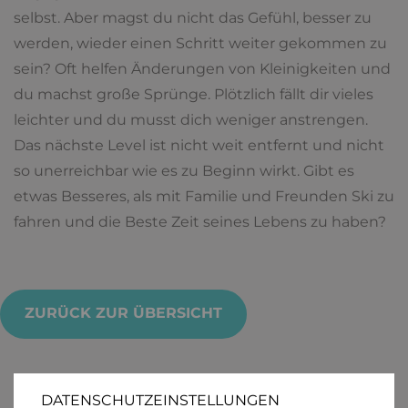
selbst. Aber magst du nicht das Gefühl, besser zu
werden, wieder einen Schritt weiter gekommen zu
sein? Oft helfen Änderungen von Kleinigkeiten und
du machst große Sprünge. Plötzlich fällt dir vieles
leichter und du musst dich weniger anstrengen.
Das nächste Level ist nicht weit entfernt und nicht
so unerreichbar wie es zu Beginn wirkt. Gibt es
etwas Besseres, als mit Familie und Freunden Ski zu
fahren und die Beste Zeit seines Lebens zu haben?
ZURÜCK ZUR ÜBERSICHT
DATENSCHUTZEINSTELLUNGEN